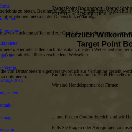
Home
Target Point Bogensport - Bernd Stäbe
lebnis zu bieten. Bestimmte Inhalte von Drittanbietern werden nur ang
921561 - info@target-point.de
e Informationen hierzu in der Datenschutzerklärung.
über uns
llungsraum
utz vor Hackerangriffen und zur Gewährleistung eines konsistenten un
Herzlich Wilkomm
Target Point B
ktpalette
ieren. Hierunter fallen auch Statistiken, die dem Webseitenbetreiber v
r Nutzeraktivität über verschiedene Webseiten.
gebote
r Verein
 die von Drittanbietern eigenverantwortlich zur Verfügung gestellt wer
Ein kleiner Ausschnitt unserer Hersteller m
 zu optimieren.
Erfolge 2015
Wir sind Handelspartner der Fir
-> Big
ngszeiten
-> Leitold
-> Top
ontakt
-> Arch-Wel
... und für den Outdoorbereich sind wir
itemap
Falls Sie Fragen oder Anregungen zu unser
pressum