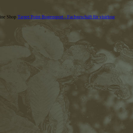
line Shop
Target Point Bogensport - Fachgeschäft für visirlose