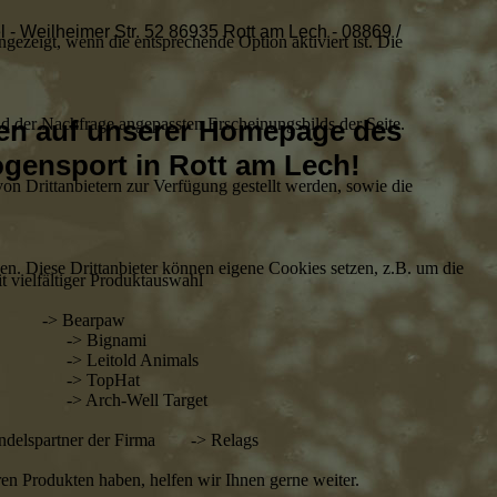
l - Weilheimer Str. 52 86935 Rott am Lech - 08869 /
ezeigt, wenn die entsprechende Option aktiviert ist. Die
d der Nachfrage angepassten Erscheinungsbilds der Seite.
en auf unserer Homepage des
ogensport in Rott am Lech!
on Drittanbietern zur Verfügung gestellt werden, sowie die
den. Diese Drittanbieter können eigene Cookies setzen, z.B. um die
it vielfältiger Produktauswahl
men -> Bearpaw
nami
 Animals
Hat
l Target
 Handelspartner der Firma -> Relags
en Produkten haben, helfen wir Ihnen gerne weiter.