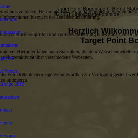
Home
Target Point Bogensport - Bernd Stäbe
lebnis zu bieten. Bestimmte Inhalte von Drittanbietern werden nur ang
921561 - info@target-point.de
e Informationen hierzu in der Datenschutzerklärung.
über uns
Herzlich Wilkomm
llungsraum
utz vor Hackerangriffen und zur Gewährleistung eines konsistenten un
Target Point B
ktpalette
ieren. Hierunter fallen auch Statistiken, die dem Webseitenbetreiber v
r Nutzeraktivität über verschiedene Webseiten.
gebote
r Verein
 die von Drittanbietern eigenverantwortlich zur Verfügung gestellt wer
 zu optimieren.
Erfolge 2015
ngszeiten
ontakt
itemap
pressum