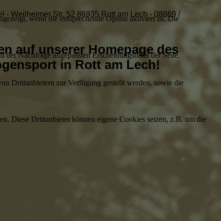
l - Weilheimer Str. 52 86935 Rott am Lech - 08869 /
ezeigt, wenn die entsprechende Option aktiviert ist. Die
en auf unserer Homepage des
d der Nachfrage angepassten Erscheinungsbilds der Seite.
ogensport in Rott am Lech!
on Drittanbietern zur Verfügung gestellt werden, sowie die
den. Diese Drittanbieter können eigene Cookies setzen, z.B. um die