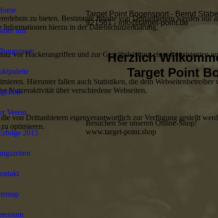
Home
Target Point Bogensport - Bernd Stäbe
lebnis zu bieten. Bestimmte Inhalte von Drittanbietern werden nur ang
921561 - info@target-point.de
e Informationen hierzu in der Datenschutzerklärung.
über uns
llungsraum
utz vor Hackerangriffen und zur Gewährleistung eines konsistenten un
Herzlich Wilkomm
Target Point B
ktpalette
ieren. Hierunter fallen auch Statistiken, die dem Webseitenbetreiber v
r Nutzeraktivität über verschiedene Webseiten.
gebote
r Verein
 die von Drittanbietern eigenverantwortlich zur Verfügung gestellt wer
Besuchen Sie unseren Online-Shop!
 zu optimieren.
www.target-point.shop
Erfolge 2015
ngszeiten
ontakt
itemap
pressum