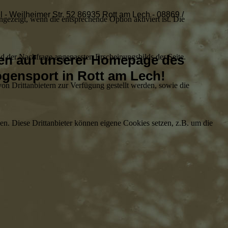
l - Weilheimer Str. 52 86935 Rott am Lech - 08869 /
ezeigt, wenn die entsprechende Option aktiviert ist. Die
d der Nachfrage angepassten Erscheinungsbilds der Seite.
en auf unserer Homepage des
ogensport in Rott am Lech!
on Drittanbietern zur Verfügung gestellt werden, sowie die
den. Diese Drittanbieter können eigene Cookies setzen, z.B. um die